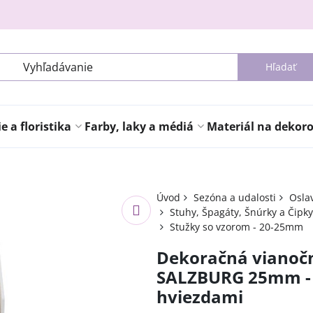
Hľadať
 a floristika
Farby, laky a médiá
Materiál na dekor
Úvod
Sezóna a udalosti
Osla
Stuhy, Špagáty, Šnúrky a Čipky
Stužky so vzorom - 20-25mm
Dekoračná vianoč
SALZBURG 25mm - 
hviezdami