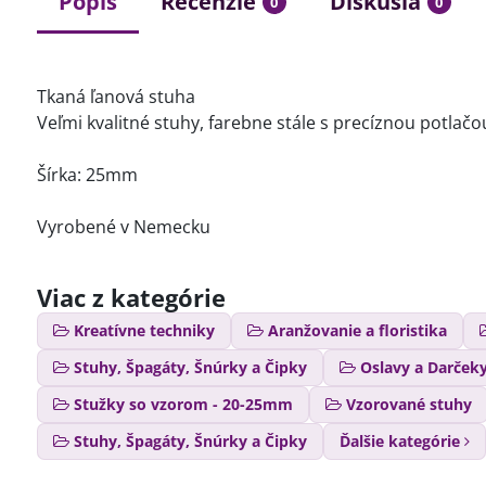
Popis
Recenzie
Diskusia
0
0
Tkaná ľanová stuha
Veľmi kvalitné stuhy, farebne stále s precíznou potlačo
Šírka: 25mm
Vyrobené v Nemecku
Viac z kategórie
Kreatívne techniky
Aranžovanie a floristika
Stuhy, Špagáty, Šnúrky a Čipky
Oslavy a Darček
Stužky so vzorom - 20-25mm
Vzorované stuhy
Stuhy, Špagáty, Šnúrky a Čipky
Ďalšie kategórie