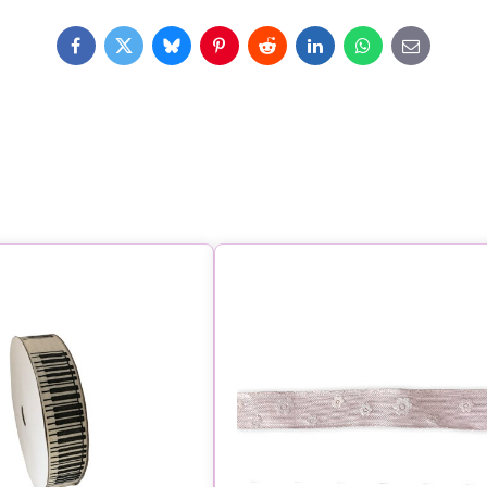
Facebook
Twitter
Bluesky
Pinterest
Reddit
LinkedIn
WhatsApp
E-
mail