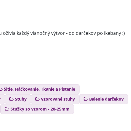
u oživia každý vianočný výtvor - od darčekov po ikebany :)
Šitie, Háčkovanie, Tkanie a Plstenie
y
Stuhy
Vzorované stuhy
Balenie darčekov
Stužky so vzorom - 20-25mm