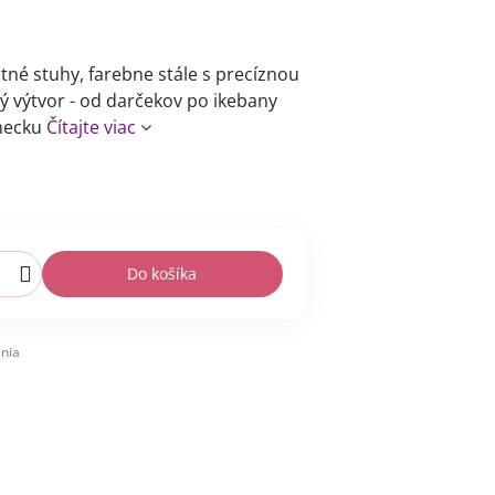
tné stuhy, farebne stále s precíznou
ý výtvor - od darčekov po ikebany
mecku
Čítajte viac
Do košíka
nia