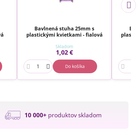
Bavlnená stuha 25mm s
Bav
vá
plastickými kvietkami - fialová
plastic
Skladom
1,02 €
Do košíka
10 000+
produktov skladom