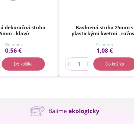
á dekoračná stuha
Bavlnená stuha 25mm s
5mm - klavír
plastickými kvetmi - ružo
Skladom
Skladom
0,56 €
1,08 €
Do košíka
Do košíka
Balíme
ekologicky