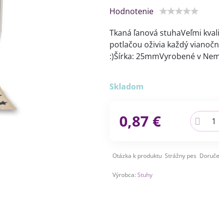
Hodnotenie
Tkaná ľanová stuhaVeľmi kvali
potlačou oživia každý vianočn
:)Šírka: 25mmVyrobené v Ne
Skladom
0,87 €
Otázka k produktu
Strážny pes
Doruče
Výrobca:
Stuhy